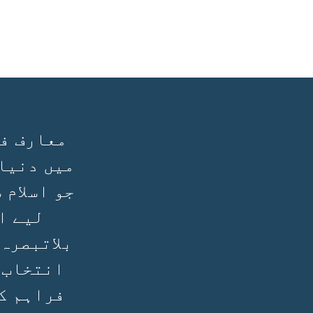
معارف فی
میں دنیا
جو اسلام 
لیے ا
بلاتبصرہ
انتخاب 
فراہم ک