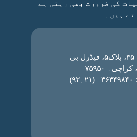
یات کی ضرورت بھی رہتی ہے
تے ہیں۔
ڈی۔ ۳۵، بلاک۵، فیڈرل بی
 کراچی۔ ۷۵۹۵۰
۔۹۲)