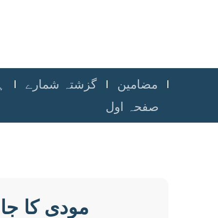
مضامین
گزشتہ شمارے
ہ
صفحہ اول
مودی کا جا