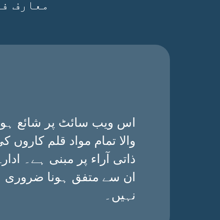
معارف فی
اس ویب سائٹ پر شائع ہون
والا تمام مواد قلم کاروں ک
ذاتی آراء پر مبنی ہے۔ ادارے
ان سے متفق ہونا ضروری
نہیں۔