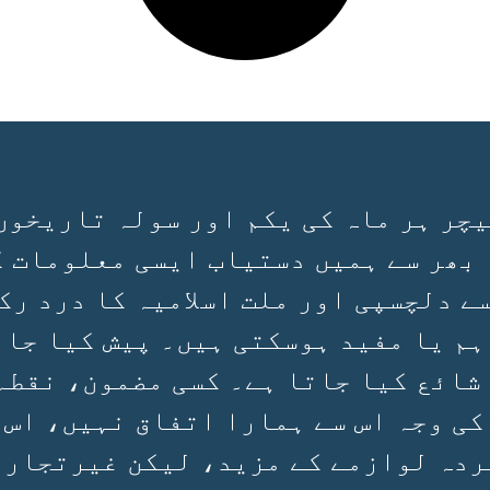
چر ہر ماہ کی یکم اور سولہ تاریخوں
 بھر سے ہمیں دستیاب ایسی معلومات ک
سے دلچسپی اور ملت اسلامیہ کا درد رک
ہم یا مفید ہوسکتی ہیں۔ پیش کیا جان
 شائع کیا جاتا ہے۔ کسی مضمون، نقطہ
کی وجہ اس سے ہمارا اتفاق نہیں، اس 
ردہ لوازمے کے مزید، لیکن غیرتجارتی