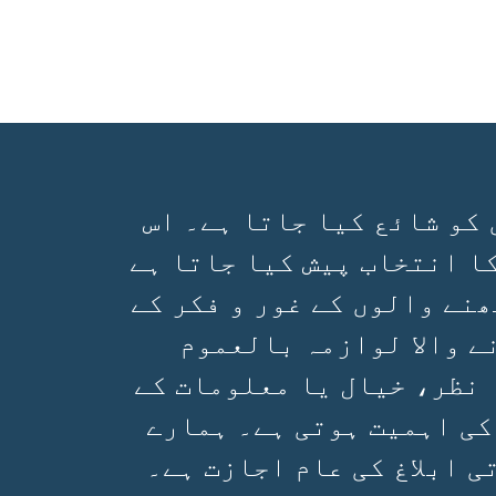
 کو شائع کیا جاتا ہے۔ اس
ا انتخاب پیش کیا جاتا ہے
ھنے والوں کے غور و فکر کے
ے والا لوازمہ بالعموم
 نظر، خیال یا معلومات کے
کی اہمیت ہوتی ہے۔ ہمارے
 ابلاغ کی عام اجازت ہے۔