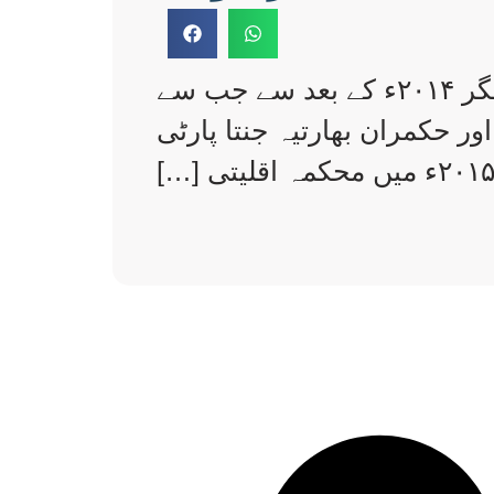
ویسے تو خواتین کے بارے میں مشہور ہے کہ وہ اپنی عمر چھپاتی ہیں، مگر ۲۰۱۴ء کے بعد سے جب سے
ر حکمران بھارتیہ جنتا پارٹی