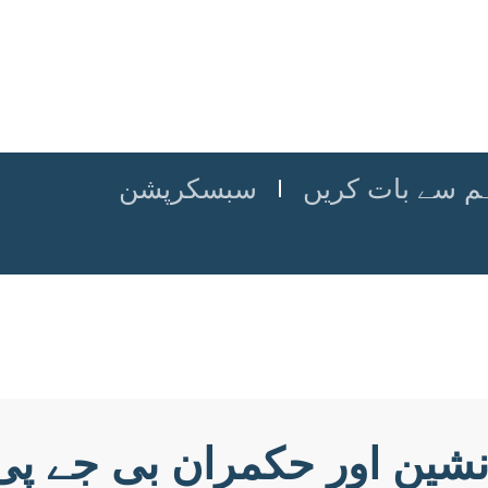
م سے بات کریں
سبسکرپشن
نشین اور حکمران بی جے پی 