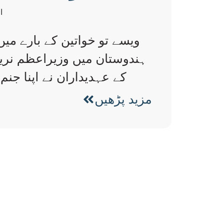
ا
ہندوستان میں وزیراعظم نریند
کے عہدیداران نے اپنا جنم دن منانا 
مزید پڑھیں