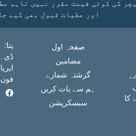
چر کی کوئی قیمت مقرر نہیں تاہم عط
اور عطیات قبول بھی کیے جا
:پتا
صفحہ اول
مضامین
ایریا،
گزشتہ شمارے
ے
فون: ۳۶۳۴۹۸۴۰ (۲۱
ی
ہم سے بات کریں
 کا
سبسکرپشن