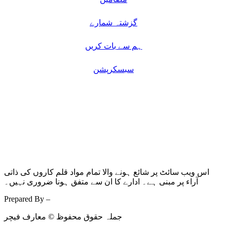
گزشتہ شمارے
ہم سے بات کریں
سبسکرپشن
اس ویب سائٹ پر شائع ہونے والا تمام مواد قلم کاروں کی ذاتی
آراء پر مبنی ہے۔ ادارے کا ان سے متفق ہونا ضروری نہیں۔
Prepared By –
Kodmarc
جملہ حقوق محفوظ © معارف فیچر