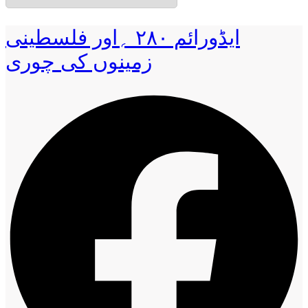
ایڈورائم ۲۸۰ ؍اور فلسطینی
زمینوں کی چوری