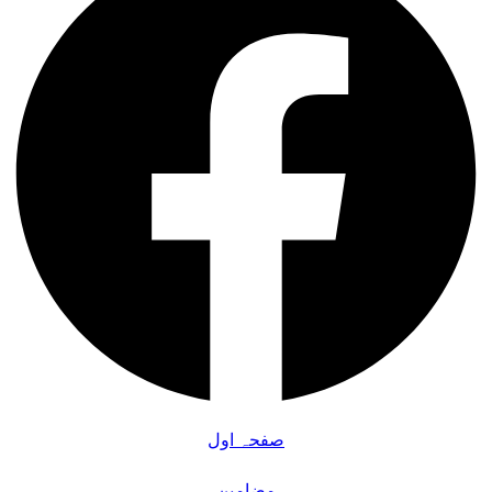
صفحہ اول
مضامین