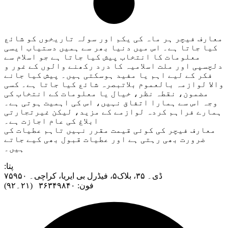
معارف فیچر ہر ماہ کی یکم اور سولہ تاریخوں کو شائع
کیا جاتا ہے۔ اس میں دنیا بھر سے ہمیں دستیاب ایسی
معلومات کا انتخاب پیش کیا جاتا ہے جو اسلام سے
دلچسپی اور ملت اسلامیہ کا درد رکھنے والوں کے غور و
فکر کے لیے اہم یا مفید ہوسکتی ہیں۔ پیش کیا جانے
والا لوازمہ بالعموم بلاتبصرہ شائع کیا جاتا ہے۔ کسی
مضمون، نقطہ نظر، خیال یا معلومات کے انتخاب کی
وجہ اس سے ہمارا اتفاق نہیں، اس کی اہمیت ہوتی ہے۔
ہمارے فراہم کردہ لوازمے کے مزید، لیکن غیرتجارتی
ابلاغ کی عام اجازت ہے۔
معارف فیچر کی کوئی قیمت مقرر نہیں تاہم عطیات کی
ضرورت بھی رہتی ہے اور عطیات قبول بھی کیے جاتے
ہیں۔
:پتا
ڈی۔ ۳۵، بلاک۵، فیڈرل بی ایریا، کراچی۔ ۷۵۹۵۰
فون: ۳۶۳۴۹۸۴۰ (۲۱۔۹۲)