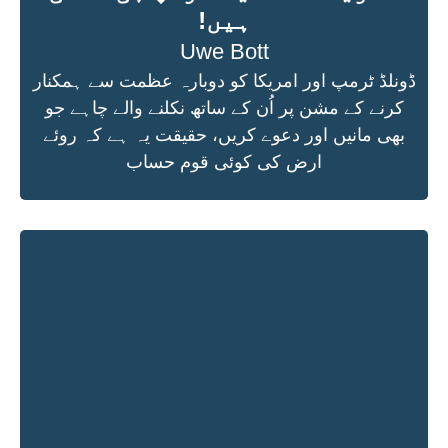
ہیں!
Uwe Bott
ڈونلڈ ٹرمپ اور امریکا کو دوبارہ عظمت سے ہمکنار
کرنے کے مشن پر اُن کے ساتھ نکلنے والے چاہے جو
بھی مانیں اور دعوے کریں، حقیقت یہ ہے کہ روئے
ارض کی کوئی قوم حساب