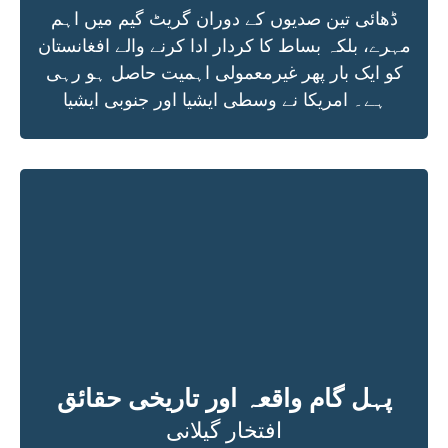
ڈھائی تین صدیوں کے دوران گریٹ گیم میں اہم
مہرے، بلکہ بساط کا کردار ادا کرنے والے افغانستان
کو ایک بار پھر غیرمعمولی اہمیت حاصل ہو رہی
ہے۔ امریکا نے وسطی ایشیا اور جنوبی ایشیا
پہل گام واقعہ اور تاریخی حقائق
افتخار گیلانی