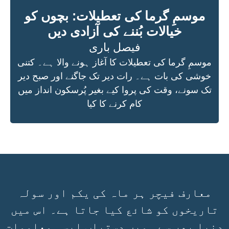
موسمِ گرما کی تعطیلات: بچوں کو
خیالات بُننے کی آزادی دیں
فیصل باری
موسمِ گرما کی تعطیلات کا آغاز ہونے والا ہے۔ کتنی
خوشی کی بات ہے۔ رات دیر تک جاگنے اور صبح دیر
تک سونے، وقت کی پروا کیے بغیر پُرسکون انداز میں
کام کرنے کا کیا
معارف فیچر ہر ماہ کی یکم اور سولہ
تاریخوں کو شائع کیا جاتا ہے۔ اس میں
دنیا بھر سے ہمیں دستیاب ایسی معلومات