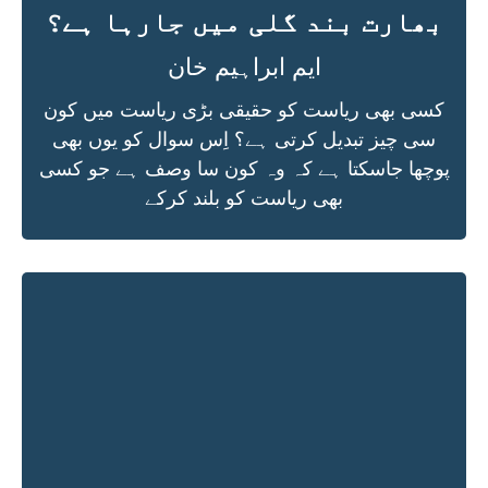
بھارت بند گلی میں جارہا ہے؟
ایم ابراہیم خان
کسی بھی ریاست کو حقیقی بڑی ریاست میں کون
سی چیز تبدیل کرتی ہے؟ اِس سوال کو یوں بھی
پوچھا جاسکتا ہے کہ وہ کون سا وصف ہے جو کسی
بھی ریاست کو بلند کرکے