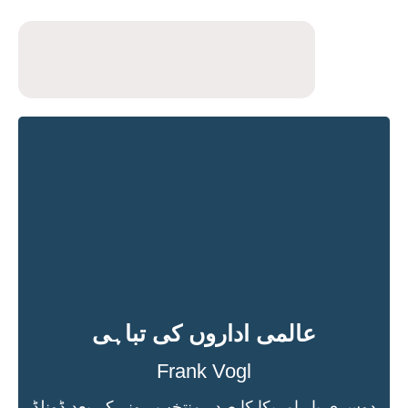
عالمی اداروں کی تباہی
Frank Vogl
دوسری بار امریکا کا صدر منتخب ہونے کے بعد ڈونلڈ