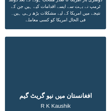
ٹرمپ نے بہت سے ایسے اقدامات کیے ہیں جن کے
نتیجے میں امریکا کے لیے مشکلات بڑھ رہی ہیں۔
فی الحال امریکا کو کسی معاملے
افغانستان میں نیو گریٹ گیم
R K Kaushik