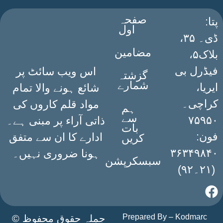
صفحہ
:پتا
اول
ڈی۔ ۳۵،
مضامین
بلاک۵،
فیڈرل بی
اس ویب سائٹ پر
گزشتہ
شمارے
ایریا،
شائع ہونے والا تمام
کراچی۔
مواد قلم کاروں کی
ہم
سے
۷۵۹۵۰
ذاتی آراء پر مبنی ہے۔
بات
فون:
ادارے کا ان سے متفق
کریں
۳۶۳۴۹۸۴۰
ہونا ضروری نہیں۔
سبسکرپشن
(۲۱۔۹۲)
Prepared By –
Kodmarc
جملہ حقوق محفوظ ©