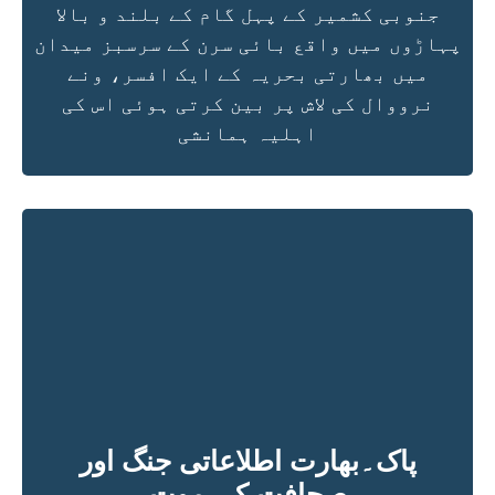
جنوبی کشمیر کے پہل گام کے بلند و بالا
پہاڑوں میں واقع بائی سرن کے سرسبز میدان
میں بھارتی بحریہ کے ایک افسر، ونے
نرووال کی لاش پر بین کرتی ہوئی اس کی
اہلیہ ہمانشی
پاک۔بھارت اطلاعاتی جنگ اور
صحافت کی موت