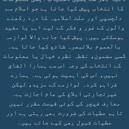
کا انتخاب پیش کیا جاتا ہے جو اسلام سے
دلچسپی اور ملت اسلامیہ کا درد رکھنے
والوں کے غور و فکر کے لیے اہم یا مفید
ہوسکتی ہیں۔ پیش کیا جانے والا لوازمہ
بالعموم بلاتبصرہ شائع کیا جاتا ہے۔
کسی مضمون، نقطہ نظر، خیال یا معلومات
کے انتخاب کی وجہ اس سے ہمارا اتفاق
نہیں، اس کی اہمیت ہوتی ہے۔ ہمارے
فراہم کردہ لوازمے کے مزید، لیکن
غیرتجارتی ابلاغ کی عام اجازت ہے۔
معارف فیچر کی کوئی قیمت مقرر نہیں
تاہم عطیات کی ضرورت بھی رہتی ہے اور
عطیات قبول بھی کیے جاتے ہیں۔