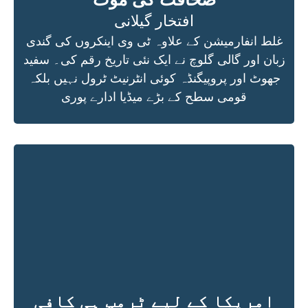
افتخار گیلانی
غلط انفارمیشن کے علاوہ ٹی وی اینکروں کی گندی
زبان اور گالی گلوچ نے ایک نئی تاریخ رقم کی۔ سفید
جھوٹ اور پروپیگنڈہ کوئی انٹرنیٹ ٹرول نہیں بلکہ
قومی سطح کے بڑے میڈیا ادارے پوری
امریکا کے لیے ٹرمپ ہی کافی