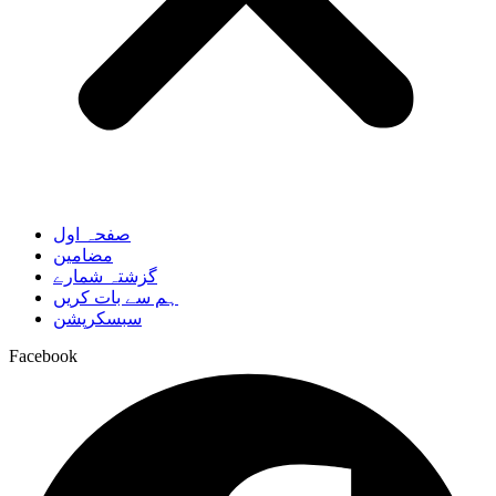
صفحہ اول
مضامین
گزشتہ شمارے
ہم سے بات کریں
سبسکرپشن
Facebook