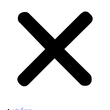
سبسکرپشن