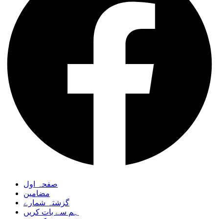
صفحہ اول
مضامین
گزشتہ شمارے
ہم سے بات کریں