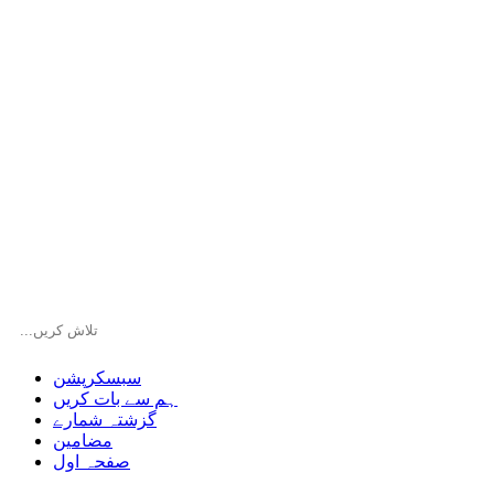
سبسکرپشن
ہم سے بات کریں
گزشتہ شمارے
مضامین
صفحہ اول