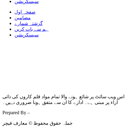
سبسکرپشن
صفحہ اول
مضامین
گزشتہ شمارے
ہم سے بات کریں
سبسکرپشن
اس ویب سائٹ پر شائع ہونے والا تمام مواد قلم کاروں کی ذاتی
آراء پر مبنی ہے۔ ادارے کا ان سے متفق ہونا ضروری نہیں۔
Prepared By –
Kodmarc
جملہ حقوق محفوظ © معارف فیچر