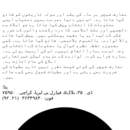
معارف فیچر ہر ماہ کی یکم اور سولہ تاریخوں کو شائع
کیا جاتا ہے۔ اس میں دنیا بھر سے ہمیں دستیاب ایسی
معلومات کا انتخاب پیش کیا جاتا ہے جو اسلام سے
دلچسپی اور ملت اسلامیہ کا درد رکھنے والوں کے غور و
فکر کے لیے اہم یا مفید ہوسکتی ہیں۔ پیش کیا جانے
والا لوازمہ بالعموم بلاتبصرہ شائع کیا جاتا ہے۔ کسی
مضمون، نقطہ نظر، خیال یا معلومات کے انتخاب کی
وجہ اس سے ہمارا اتفاق نہیں، اس کی اہمیت ہوتی ہے۔
ہمارے فراہم کردہ لوازمے کے مزید، لیکن غیرتجارتی
ابلاغ کی عام اجازت ہے۔
معارف فیچر کی کوئی قیمت مقرر نہیں تاہم عطیات کی
ضرورت بھی رہتی ہے اور عطیات قبول بھی کیے جاتے
ہیں۔
:پتا
ڈی۔ ۳۵، بلاک۵، فیڈرل بی ایریا، کراچی۔ ۷۵۹۵۰
فون: ۳۶۳۴۹۸۴۰ (۲۱۔۹۲)