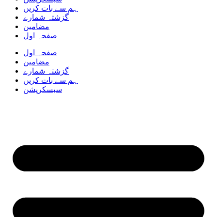
ہم سے بات کریں
گزشتہ شمارے
مضامین
صفحہ اول
صفحہ اول
مضامین
گزشتہ شمارے
ہم سے بات کریں
سبسکرپشن