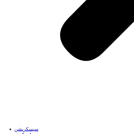
سبسکرپشن