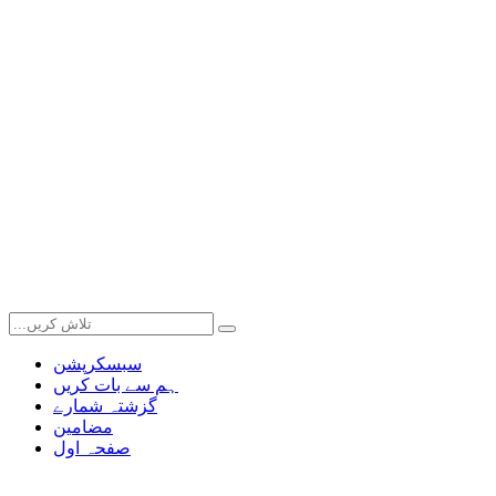
سبسکرپشن
ہم سے بات کریں
گزشتہ شمارے
مضامین
صفحہ اول